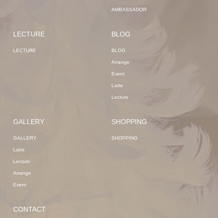
AMBASSADOR
LECTURE
BLOG
LECTURE
BLOG
Arrange
Event
Latte
Lecture
GALLERY
SHOPPING
GALLERY
SHOPPING
Latte
Lecture
Arrange
Event
CONTACT